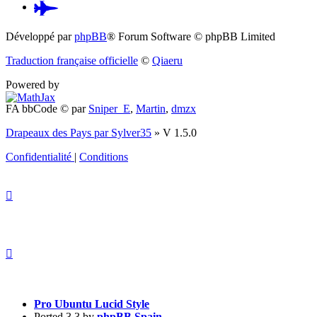
Pardus.at
(S’ouvre
Développé par
phpBB
® Forum Software © phpBB Limited
dans
Traduction française officielle
©
Qiaeru
un
Powered by
nouvel
FA bbCode ©
par
Sniper_E
,
Martin
,
dmzx
onglet)
Drapeaux des Pays par Sylver35
» V 1.5.0
Confidentialité
|
Conditions
Pro Ubuntu Lucid Style
Ported 3.3 by
phpBB Spain