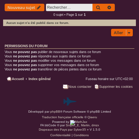
P
h
M
Rechercher
Recherche av
Nouveau sujet
é
1
r
a
0 sujet • Page
1
sur
1
p
e
Aucun sujet n’a été publié dans ce forum.
u
t
Aller
e
s
PERMISSIONS DU FORUM
Vous
ne pouvez pas
publier de nouveaux sujets dans ce forum
Vous
ne pouvez pas
répondre aux sujets dans ce forum
Vous
ne pouvez pas
modifier vos messages dans ce forum
Vous
ne pouvez pas
supprimer vos messages dans ce forum
Vous
ne pouvez pas
transférer de pièces jointes dans ce forum
Accueil
Index général
Fuseau horaire sur
UTC+02:00
Nous contacter
Supprimer les cookies
P
Développé par
phpBB
® Forum Software © phpBB Limited
a
Traduction française officielle
©
Qiaeru
Powered by
r
FA bbCode ©
par
Sniper_E
,
Martin
,
dmzx
Drapeaux des Pays par Sylver35
» V 1.5.0
Confidentialité
|
Conditions
d