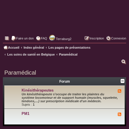
Faire un don
FAQ
Inscription
Connexion
Terraburg2
Pages web de Terraburg
Accueil
Index général
Les pages de présentations
Les soins de santé en Belgique
Paramédical
R
e
Paramédical
c
Forum
h
e
Kinésithérapeutes
F
l
Un kinésithérapeute s'occupe de traiter les plaintes du
r
u
système locomoteur et de support humain (muscles, squelette,
x
tendons,…) sur prescription médicale d'un médecin.
c
-
Sujets :
1
K
h
i
PM1
F
n
e
l
é
u
s
r
x
i
-
t