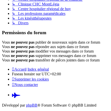
↳ Clinique CHC MontLégia
↳ Centre hospitalier régional de huy
↳ Les professions paramédicales
↳ Les kinésithérapeutes
↳ Divers
Permissions du forum
Vous
ne pouvez pas
publier de nouveaux sujets dans ce forum
Vous
ne pouvez pas
répondre aux sujets dans ce forum
Vous
ne pouvez pas
modifier vos messages dans ce forum
Vous
ne pouvez pas
supprimer vos messages dans ce forum
Vous
ne pouvez pas
transférer de pièces jointes dans ce forum
Accueil
Index général
Fuseau horaire sur
UTC+02:00
Supprimer les cookies
Nous contacter
Pardus.at
(S’ouvre
Développé par
phpBB
® Forum Software © phpBB Limited
dans