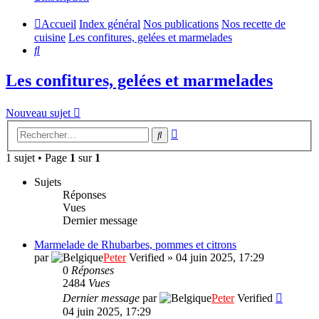
Accueil
Index général
Nos publications
Nos recette de
cuisine
Les confitures, gelées et marmelades
Rechercher
Les confitures, gelées et marmelades
Nouveau sujet
Recherche
Rechercher
avancée
1 sujet • Page
1
sur
1
Sujets
Réponses
Vues
Dernier message
Marmelade de Rhubarbes, pommes et citrons
par
Peter
Verified
»
04 juin 2025, 17:29
0
Réponses
2484
Vues
Dernier message
par
Peter
Verified
04 juin 2025, 17:29