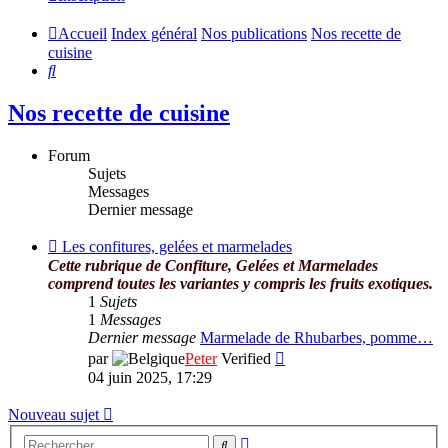
Accueil
Index général
Nos publications
Nos recette de
cuisine
Rechercher
Nos recette de cuisine
Forum
Sujets
Messages
Dernier message
Flux
Les confitures, gelées et marmelades
-
Cette rubrique de Confiture, Gelées et Marmelades
Les
comprend toutes les variantes y compris les fruits exotiques.
confitures,
1
Sujets
gelées
1
Messages
et
Dernier message
Marmelade de Rhubarbes, pomme…
marmelades
Consulter
par
Peter
Verified
le
04 juin 2025, 17:29
dernier
message
Nouveau sujet
Recherche
Rechercher