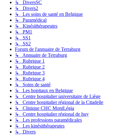
↳ DiversSC
↳ Divers2
↳ Les soins de santé en Belgique
↳ Paramédical
↳ Kinésithérapeutes
↳ PM1
↳ SS1
↳ SS2
Forum de l'annuaire de Terraburg
↳ Annuaire de Terraburg
↳ Rubrique 1
↳ Rubrique 2
↳ Rubrique 3
↳ Rubrique 4
↳ Soins de santé
↳ Les hopitaux en Belgique
↳ Centre hospitalier universitaire de Liège
↳ Centre hospitalier régional de la Citadelle
↳ Clinique CHC MontLégia
↳ Centre hospitalier régional de huy
↳ Les professions paramédicales
↳ Les kinésithérapeutes
↳ Divers