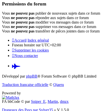
Permissions du forum
Vous
ne pouvez pas
publier de nouveaux sujets dans ce forum
Vous
ne pouvez pas
répondre aux sujets dans ce forum
Vous
ne pouvez pas
modifier vos messages dans ce forum
Vous
ne pouvez pas
supprimer vos messages dans ce forum
Vous
ne pouvez pas
transférer de pièces jointes dans ce forum
Accueil
Index général
Fuseau horaire sur
UTC+02:00
Supprimer les cookies
Nous contacter
Pardus.at
(S’ouvre
Développé par
phpBB
® Forum Software © phpBB Limited
dans
Traduction française officielle
©
Qiaeru
un
Powered by
nouvel
FA bbCode ©
par
Sniper_E
,
Martin
,
dmzx
onglet)
Drapeaux des Pays par Sylver35
» V 1.5.0