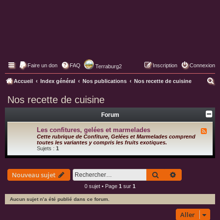
Faire un don
FAQ
Inscription
Connexion
Terraburg2
Pages web de Terraburg
R
Accueil
Index général
Nos publications
Nos recette de cuisine
e
Nos recette de cuisine
c
Forum
h
e
Les confitures, gelées et marmelades
F
l
Cette rubrique de Confiture, Gelées et Marmelades comprend
r
u
toutes les variantes y compris les fruits exotiques.
x
Sujets :
1
c
-
L
h
e
s
Rechercher
Recherche av
Nouveau sujet
e
c
o
0 sujet • Page
1
sur
1
r
n
f
Aucun sujet n’a été publié dans ce forum.
i
t
u
Aller
r