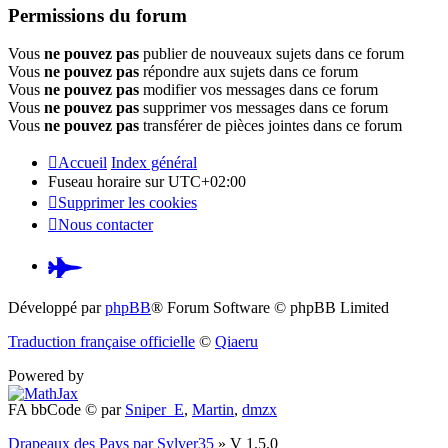
Permissions du forum
Vous
ne pouvez pas
publier de nouveaux sujets dans ce forum
Vous
ne pouvez pas
répondre aux sujets dans ce forum
Vous
ne pouvez pas
modifier vos messages dans ce forum
Vous
ne pouvez pas
supprimer vos messages dans ce forum
Vous
ne pouvez pas
transférer de pièces jointes dans ce forum
Accueil
Index général
Fuseau horaire sur
UTC+02:00
Supprimer les cookies
Nous contacter
Pardus.at
(S’ouvre
Développé par
phpBB
® Forum Software © phpBB Limited
dans
Traduction française officielle
©
Qiaeru
un
Powered by
nouvel
FA bbCode ©
par
Sniper_E
,
Martin
,
dmzx
onglet)
Drapeaux des Pays par Sylver35
» V 1.5.0