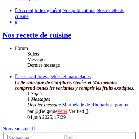
Accueil
Index général
Nos publications
Nos recette de
cuisine
Rechercher
Nos recette de cuisine
Forum
Sujets
Messages
Dernier message
Flux
Les confitures, gelées et marmelades
-
Cette rubrique de Confiture, Gelées et Marmelades
Les
comprend toutes les variantes y compris les fruits exotiques.
confitures,
1
Sujets
gelées
1
Messages
et
Dernier message
Marmelade de Rhubarbes, pomme…
marmelades
Consulter
par
Peter
Verified
le
04 juin 2025, 17:29
dernier
message
Nouveau sujet
Recherche
Rechercher