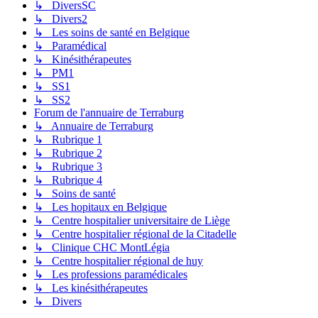
↳ DiversSC
↳ Divers2
↳ Les soins de santé en Belgique
↳ Paramédical
↳ Kinésithérapeutes
↳ PM1
↳ SS1
↳ SS2
Forum de l'annuaire de Terraburg
↳ Annuaire de Terraburg
↳ Rubrique 1
↳ Rubrique 2
↳ Rubrique 3
↳ Rubrique 4
↳ Soins de santé
↳ Les hopitaux en Belgique
↳ Centre hospitalier universitaire de Liège
↳ Centre hospitalier régional de la Citadelle
↳ Clinique CHC MontLégia
↳ Centre hospitalier régional de huy
↳ Les professions paramédicales
↳ Les kinésithérapeutes
↳ Divers