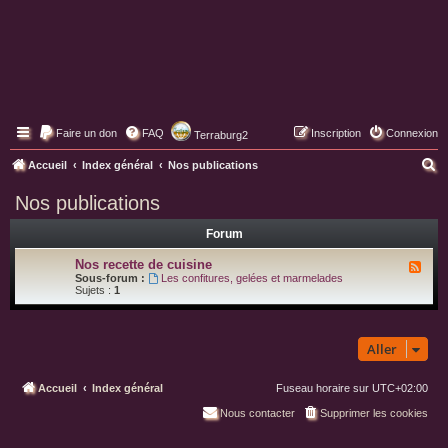
Faire un don
FAQ
Inscription
Connexion
Terraburg2
Pages web de Terraburg
R
Accueil
Index général
Nos publications
e
Nos publications
c
Forum
h
e
Nos recette de cuisine
F
l
Sous-forum :
Les confitures, gelées et marmelades
r
u
Sujets :
1
x
c
-
N
h
o
Aller
s
e
r
e
r
c
Accueil
Index général
Fuseau horaire sur
UTC+02:00
e
t
Nous contacter
Supprimer les cookies
t
e
d