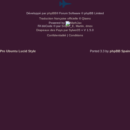
P
e
c
u
i
Développé par
phpBB
® Forum Software © phpBB Limited
a
s
Traduction française officielle
©
Qiaeru
i
Powered by
n
r
FA bbCode ©
par
Sniper_E
,
Martin
,
dmzx
e
Drapeaux des Pays par Sylver35
» V 1.5.0
Confidentialité
|
Conditions
d
u
Pro Ubuntu Lucid Style
Ported 3.3 by
phpBB Spain
s
.
a
t
(
S