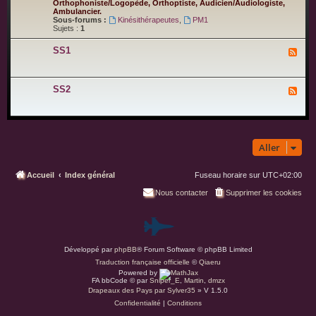
x
Orthophoniste/Logopède, Orthoptiste, Audicien/Audiologiste,
2
f
-
Ambulancier.
f
P
Sous-forums :
Kinésithérapeutes
,
PM1
u
a
Sujets :
1
r
r
e
a
SS1
F
m
l
é
u
d
x
i
-
c
SS2
F
S
a
l
S
l
u
1
x
-
S
S
Aller
2
Accueil
Index général
Fuseau horaire sur
UTC+02:00
Nous contacter
Supprimer les cookies
P
Développé par
phpBB
® Forum Software © phpBB Limited
a
Traduction française officielle
©
Qiaeru
Powered by
r
FA bbCode ©
par
Sniper_E
,
Martin
,
dmzx
Drapeaux des Pays par Sylver35
» V 1.5.0
Confidentialité
|
Conditions
d