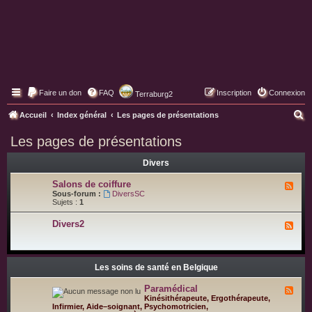
Faire un don
FAQ
Inscription
Connexion
Terraburg2
Pages web de Terraburg
R
Accueil
Index général
Les pages de présentations
e
Les pages de présentations
c
Divers
h
e
Salons de coiffure
F
l
Sous-forum :
DiversSC
r
u
Sujets :
1
x
c
-
Divers2
F
S
h
l
a
u
l
e
x
o
-
n
r
D
Les soins de santé en Belgique
s
i
d
v
e
Paramédical
F
e
c
l
Kinésithérapeute, Ergothérapeute,
r
o
u
Infirmier, Aide–soignant, Psychomotricien,
s
i