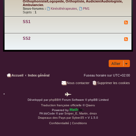
x
Orthophoniste/Logopède, Orthoptiste, Audicien/Audiologiste,
2
f
-
Ambulancier.
f
P
Sous-forums :
Kinésithérapeutes
,
PM1
u
a
Sujets :
1
r
r
e
a
SS1
F
m
l
é
u
d
x
i
-
c
SS2
F
S
a
l
S
l
u
1
x
-
S
S
Aller
2
Accueil
Index général
Fuseau horaire sur
UTC+02:00
Nous contacter
Supprimer les cookies
P
Développé par
phpBB
® Forum Software © phpBB Limited
a
Traduction française officielle
©
Qiaeru
r
Powered by
d
FA bbCode ©
par
Sniper_E
,
Martin
,
dmzx
Drapeaux des Pays par Sylver35
» V 1.5.0
u
Confidentialité
|
Conditions
s
.