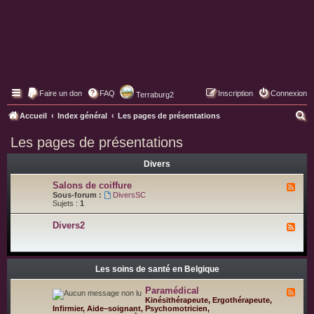
Faire un don
FAQ
Inscription
Connexion
Terraburg2
Pages web de Terraburg
R
Accueil
Index général
Les pages de présentations
e
Les pages de présentations
c
Divers
h
e
Salons de coiffure
F
l
Sous-forum :
DiversSC
r
u
Sujets :
1
x
c
-
Divers2
F
S
h
l
a
u
l
e
x
o
-
n
r
D
Les soins de santé en Belgique
s
i
d
v
e
Paramédical
F
e
c
l
Kinésithérapeute, Ergothérapeute,
r
o
u
Infirmier, Aide–soignant, Psychomotricien,
s
i