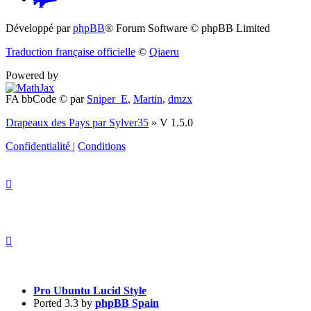
(S’ouvre
Développé par
phpBB
® Forum Software © phpBB Limited
dans
Traduction française officielle
©
Qiaeru
un
Powered by
nouvel
FA bbCode ©
par
Sniper_E
,
Martin
,
dmzx
onglet)
Drapeaux des Pays par Sylver35
» V 1.5.0
Confidentialité
|
Conditions
Pro Ubuntu Lucid Style
Ported 3.3 by
phpBB Spain