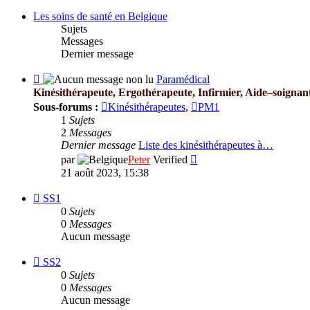
Les soins de santé en Belgique
Sujets
Messages
Dernier message
Flux
Paramédical
-
Kinésithérapeute, Ergothérapeute, Infirmier, Aide–soignan
Paramédical
Sous-forums :
Kinésithérapeutes
,
PM1
1
Sujets
2
Messages
Dernier message
Liste des kinésithérapeutes à…
Consulter
par
Peter
Verified
le
21 août 2023, 15:38
dernier
message
Flux
SS1
-
0
Sujets
SS1
0
Messages
Aucun message
Flux
SS2
-
0
Sujets
SS2
0
Messages
Aucun message