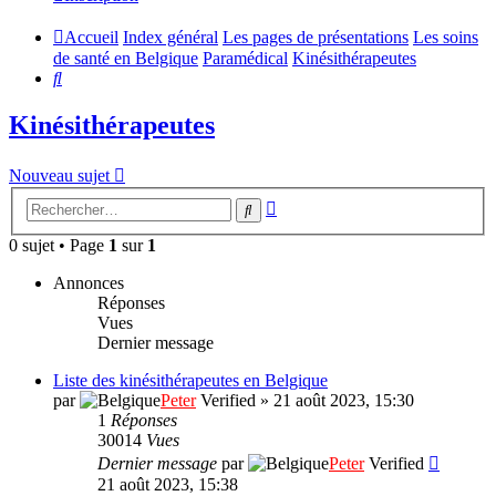
Accueil
Index général
Les pages de présentations
Les soins
de santé en Belgique
Paramédical
Kinésithérapeutes
Rechercher
Kinésithérapeutes
Nouveau sujet
Recherche
Rechercher
avancée
0 sujet • Page
1
sur
1
Annonces
Réponses
Vues
Dernier message
Liste des kinésithérapeutes en Belgique
par
Peter
Verified
»
21 août 2023, 15:30
1
Réponses
30014
Vues
Dernier message
par
Peter
Verified
21 août 2023, 15:38