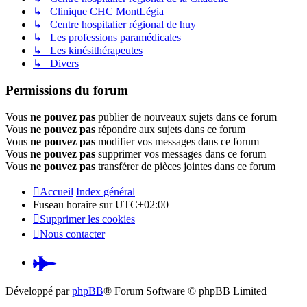
↳ Clinique CHC MontLégia
↳ Centre hospitalier régional de huy
↳ Les professions paramédicales
↳ Les kinésithérapeutes
↳ Divers
Permissions du forum
Vous
ne pouvez pas
publier de nouveaux sujets dans ce forum
Vous
ne pouvez pas
répondre aux sujets dans ce forum
Vous
ne pouvez pas
modifier vos messages dans ce forum
Vous
ne pouvez pas
supprimer vos messages dans ce forum
Vous
ne pouvez pas
transférer de pièces jointes dans ce forum
Accueil
Index général
Fuseau horaire sur
UTC+02:00
Supprimer les cookies
Nous contacter
Pardus.at
(S’ouvre
Développé par
phpBB
® Forum Software © phpBB Limited
dans