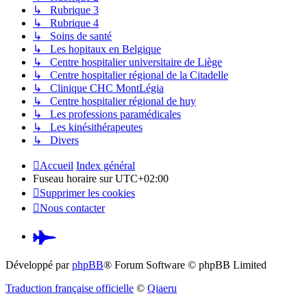
↳ Rubrique 3
↳ Rubrique 4
↳ Soins de santé
↳ Les hopitaux en Belgique
↳ Centre hospitalier universitaire de Liège
↳ Centre hospitalier régional de la Citadelle
↳ Clinique CHC MontLégia
↳ Centre hospitalier régional de huy
↳ Les professions paramédicales
↳ Les kinésithérapeutes
↳ Divers
Accueil
Index général
Fuseau horaire sur
UTC+02:00
Supprimer les cookies
Nous contacter
Pardus.at
(S’ouvre
Développé par
phpBB
® Forum Software © phpBB Limited
dans
Traduction française officielle
©
Qiaeru
un