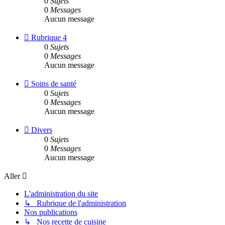
0
Sujets
Rubrique
0
Messages
3
Aucun message
Flux
Rubrique 4
-
0
Sujets
Rubrique
0
Messages
4
Aucun message
Flux
Soins de santé
-
0
Sujets
Soins
0
Messages
de
Aucun message
santé
Flux
Divers
-
0
Sujets
Divers
0
Messages
Aucun message
Aller
L'administration du site
↳ Rubrique de l'administration
Nos publications
↳ Nos recette de cuisine