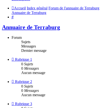
Accueil
Index général
Forum de l'annuaire de Terraburg
Annuaire de Terraburg
Rechercher
Annuaire de Terraburg
Forum
Sujets
Messages
Dernier message
Flux
Rubrique 1
-
0
Sujets
Rubrique
0
Messages
1
Aucun message
Flux
Rubrique 2
-
0
Sujets
Rubrique
0
Messages
2
Aucun message
Flux
Rubrique 3
-