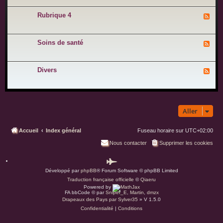
u
b
e
x
r
1
-
Rubrique 4
i
F
R
q
l
u
u
u
b
e
x
r
2
-
Soins de santé
i
F
R
q
l
u
u
u
b
e
x
r
3
-
Divers
i
F
S
q
l
o
u
u
i
e
x
n
4
-
s
D
d
i
e
Aller
v
s
e
a
r
n
s
Accueil
Index général
Fuseau horaire sur
UTC+02:00
t
é
Nous contacter
Supprimer les cookies
P
Développé par
phpBB
® Forum Software © phpBB Limited
a
Traduction française officielle
©
Qiaeru
r
Powered by
d
FA bbCode ©
par
Sniper_E
,
Martin
,
dmzx
Drapeaux des Pays par Sylver35
» V 1.5.0
u
Confidentialité
|
Conditions
s
.