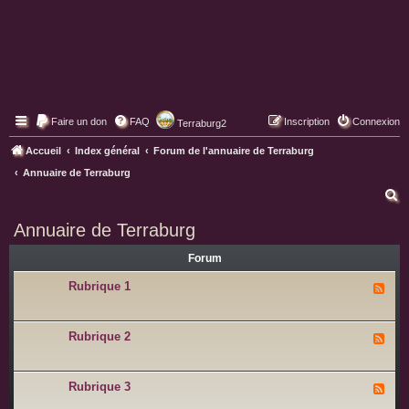
Faire un don
FAQ
Inscription
Connexion
Terraburg2
Pages web de Terraburg
Accueil
Index général
Forum de l'annuaire de Terraburg
Annuaire de Terraburg
R
e
Annuaire de Terraburg
c
Forum
h
e
Rubrique 1
F
l
r
u
x
c
-
Rubrique 2
F
R
l
h
u
u
b
x
e
r
-
Rubrique 3
i
F
R
r
q
l
u
u