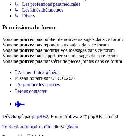
↳ Les professions paramédicales
↳ Les kinésithérapeutes
↳ Divers
Permissions du forum
Vous
ne pouvez pas
publier de nouveaux sujets dans ce forum
Vous
ne pouvez pas
répondre aux sujets dans ce forum
Vous
ne pouvez pas
modifier vos messages dans ce forum
Vous
ne pouvez pas
supprimer vos messages dans ce forum
Vous
ne pouvez pas
transférer de pièces jointes dans ce forum
Accueil
Index général
Fuseau horaire sur
UTC+02:00
Supprimer les cookies
Nous contacter
Pardus.at
(S’ouvre
Développé par
phpBB
® Forum Software © phpBB Limited
dans
Traduction française officielle
©
Qiaeru
un