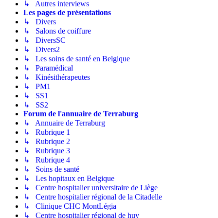
↳ Autres interviews
Les pages de présentations
↳ Divers
↳ Salons de coiffure
↳ DiversSC
↳ Divers2
↳ Les soins de santé en Belgique
↳ Paramédical
↳ Kinésithérapeutes
↳ PM1
↳ SS1
↳ SS2
Forum de l'annuaire de Terraburg
↳ Annuaire de Terraburg
↳ Rubrique 1
↳ Rubrique 2
↳ Rubrique 3
↳ Rubrique 4
↳ Soins de santé
↳ Les hopitaux en Belgique
↳ Centre hospitalier universitaire de Liège
↳ Centre hospitalier régional de la Citadelle
↳ Clinique CHC MontLégia
↳ Centre hospitalier régional de huy