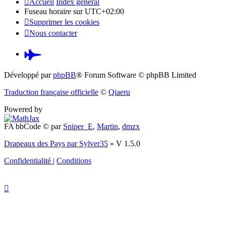
Accueil
Index général
Fuseau horaire sur
UTC+02:00
Supprimer les cookies
Nous contacter
Pardus.at
(S’ouvre
Développé par
phpBB
® Forum Software © phpBB Limited
dans
Traduction française officielle
©
Qiaeru
un
Powered by
nouvel
FA bbCode ©
par
Sniper_E
,
Martin
,
dmzx
onglet)
Drapeaux des Pays par Sylver35
» V 1.5.0
Confidentialité
|
Conditions