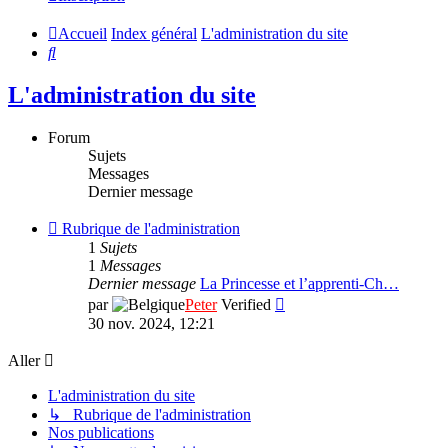
Accueil
Index général
L'administration du site
Rechercher
L'administration du site
Forum
Sujets
Messages
Dernier message
Flux
Rubrique de l'administration
-
1
Sujets
Rubrique
1
Messages
de
Dernier message
La Princesse et l’apprenti-Ch…
l'administration
Consulter
par
Peter
Verified
le
30 nov. 2024, 12:21
dernier
message
Aller
L'administration du site
↳ Rubrique de l'administration
Nos publications