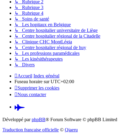
↳ Rubrique 2
↳ Rubrique 3
↳ Rubrique 4
↳ Soins de santé
↳ Les hopitaux en Belgique
↳ Centre hospitalier universitaire de Liège
↳ Centre hospitalier régional de la Citadelle
↳ Clinique CHC MontLégia
↳ Centre hospitalier régional de huy
↳ Les professions paramédicales
↳ Les kinésithérapeutes
↳ Divers
Accueil
Index général
Fuseau horaire sur
UTC+02:00
Supprimer les cookies
Nous contacter
Pardus.at
(S’ouvre
Développé par
phpBB
® Forum Software © phpBB Limited
dans
Traduction française officielle
©
Qiaeru