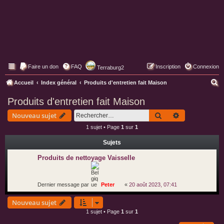
Faire un don
FAQ
Inscription
Connexion
Terraburg2
Pages web de Terraburg
R
Accueil
Index général
Produits d'entretien fait Maison
e
Produits d'entretien fait Maison
c
Rechercher
Recherche av
Nouveau sujet
h
1 sujet • Page
1
sur
1
e
Sujets
r
c
Produits de nettoyage Vaisselle
h
e
Dernier message par
Peter
«
20 août 2023, 07:41
r
Nouveau sujet
1 sujet • Page
1
sur
1