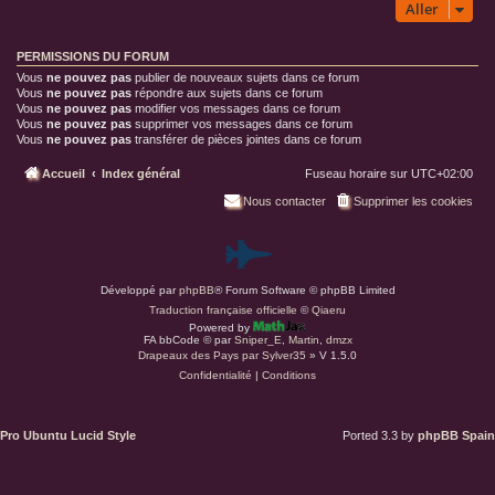
Aller
PERMISSIONS DU FORUM
Vous
ne pouvez pas
publier de nouveaux sujets dans ce forum
Vous
ne pouvez pas
répondre aux sujets dans ce forum
Vous
ne pouvez pas
modifier vos messages dans ce forum
Vous
ne pouvez pas
supprimer vos messages dans ce forum
Vous
ne pouvez pas
transférer de pièces jointes dans ce forum
Accueil
Index général
Fuseau horaire sur
UTC+02:00
Nous contacter
Supprimer les cookies
P
Développé par
phpBB
® Forum Software © phpBB Limited
a
Traduction française officielle
©
Qiaeru
Powered by
r
FA bbCode ©
par
Sniper_E
,
Martin
,
dmzx
Drapeaux des Pays par Sylver35
» V 1.5.0
Confidentialité
|
Conditions
d
u
Pro Ubuntu Lucid Style
Ported 3.3 by
phpBB Spain
s