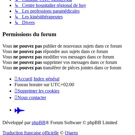
↳ Centre hospitalier régional de huy
↳ Les professions paramédicales
↳ Les kinésithérapeutes
↳ Divers
Permissions du forum
Vous
ne pouvez pas
publier de nouveaux sujets dans ce forum
Vous
ne pouvez pas
répondre aux sujets dans ce forum
Vous
ne pouvez pas
modifier vos messages dans ce forum
Vous
ne pouvez pas
supprimer vos messages dans ce forum
Vous
ne pouvez pas
transférer de pièces jointes dans ce forum
Accueil
Index général
Fuseau horaire sur
UTC+02:00
Supprimer les cookies
Nous contacter
Pardus.at
(S’ouvre
Développé par
phpBB
® Forum Software © phpBB Limited
dans
Traduction française officielle
©
Qiaeru