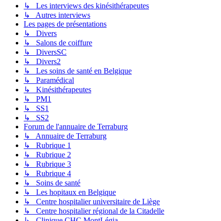
↳ Les interviews des kinésithérapeutes
↳ Autres interviews
Les pages de présentations
↳ Divers
↳ Salons de coiffure
↳ DiversSC
↳ Divers2
↳ Les soins de santé en Belgique
↳ Paramédical
↳ Kinésithérapeutes
↳ PM1
↳ SS1
↳ SS2
Forum de l'annuaire de Terraburg
↳ Annuaire de Terraburg
↳ Rubrique 1
↳ Rubrique 2
↳ Rubrique 3
↳ Rubrique 4
↳ Soins de santé
↳ Les hopitaux en Belgique
↳ Centre hospitalier universitaire de Liège
↳ Centre hospitalier régional de la Citadelle
↳ Clinique CHC MontLégia