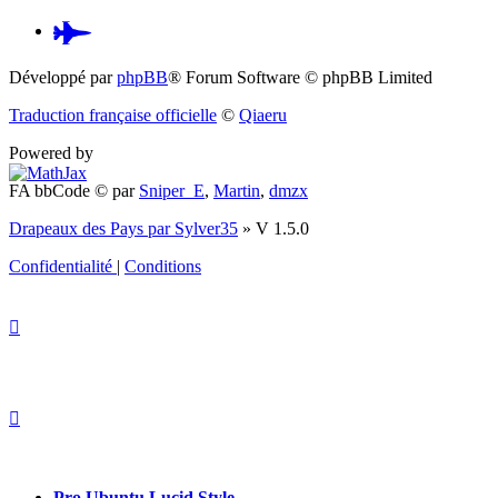
Pardus.at
(S’ouvre
Développé par
phpBB
® Forum Software © phpBB Limited
dans
Traduction française officielle
©
Qiaeru
un
Powered by
nouvel
FA bbCode ©
par
Sniper_E
,
Martin
,
dmzx
onglet)
Drapeaux des Pays par Sylver35
» V 1.5.0
Confidentialité
|
Conditions
Pro Ubuntu Lucid Style