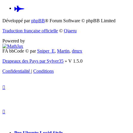
Pardus.at
(S’ouvre
Développé par
phpBB
® Forum Software © phpBB Limited
dans
Traduction française officielle
©
Qiaeru
un
Powered by
nouvel
FA bbCode ©
par
Sniper_E
,
Martin
,
dmzx
onglet)
Drapeaux des Pays par Sylver35
» V 1.5.0
Confidentialité
|
Conditions
Pro Ubuntu Lucid Style