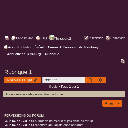
Faire un don
FAQ
Inscription
Connexion
Terraburg2
Pages web de Terraburg
Accueil
Index général
Forum de l'annuaire de Terraburg
Annuaire de Terraburg
Rubrique 1
R
e
Rubrique 1
c
Rechercher
Recherche av
Nouveau sujet
h
0 sujet • Page
1
sur
1
e
Aucun sujet n’a été publié dans ce forum.
r
c
Aller
h
PERMISSIONS DU FORUM
e
Vous
ne pouvez pas
publier de nouveaux sujets dans ce forum
r
Vous
ne pouvez pas
répondre aux sujets dans ce forum