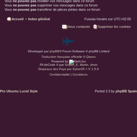
Vous
ne pouvez pas
modifier vos messages dans ce forum
Vous
ne pouvez pas
supprimer vos messages dans ce forum
Vous
ne pouvez pas
transférer de pièces jointes dans ce forum
Accueil
Index général
Fuseau horaire sur
UTC+02:00
Nous contacter
Supprimer les cookies
P
Développé par
phpBB
® Forum Software © phpBB Limited
a
Traduction française officielle
©
Qiaeru
Powered by
r
FA bbCode ©
par
Sniper_E
,
Martin
,
dmzx
Drapeaux des Pays par Sylver35
» V 1.5.0
Confidentialité
|
Conditions
d
u
Pro Ubuntu Lucid Style
Ported 3.3 by
phpBB Spain
s
.
a