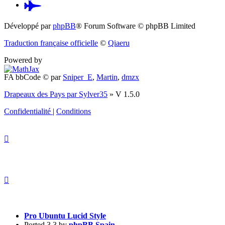
Pardus.at
(S’ouvre
Développé par
phpBB
® Forum Software © phpBB Limited
dans
Traduction française officielle
©
Qiaeru
un
Powered by
nouvel
FA bbCode ©
par
Sniper_E
,
Martin
,
dmzx
onglet)
Drapeaux des Pays par Sylver35
» V 1.5.0
Confidentialité
|
Conditions
Pro Ubuntu Lucid Style
Ported 3.3 by
phpBB Spain