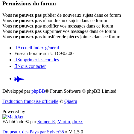
Permissions du forum
Vous
ne pouvez pas
publier de nouveaux sujets dans ce forum
Vous
ne pouvez pas
répondre aux sujets dans ce forum
Vous
ne pouvez pas
modifier vos messages dans ce forum
Vous
ne pouvez pas
supprimer vos messages dans ce forum
Vous
ne pouvez pas
transférer de pièces jointes dans ce forum
Accueil
Index général
Fuseau horaire sur
UTC+02:00
Supprimer les cookies
Nous contacter
Pardus.at
(S’ouvre
Développé par
phpBB
® Forum Software © phpBB Limited
dans
Traduction française officielle
©
Qiaeru
un
Powered by
nouvel
FA bbCode ©
par
Sniper_E
,
Martin
,
dmzx
onglet)
Drapeaux des Pays par Sylver35
» V 1.5.0