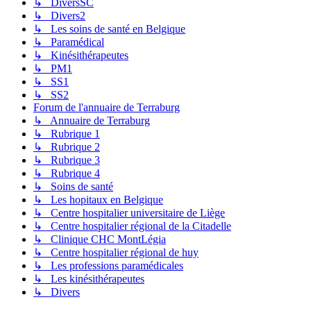
↳ DiversSC
↳ Divers2
↳ Les soins de santé en Belgique
↳ Paramédical
↳ Kinésithérapeutes
↳ PM1
↳ SS1
↳ SS2
Forum de l'annuaire de Terraburg
↳ Annuaire de Terraburg
↳ Rubrique 1
↳ Rubrique 2
↳ Rubrique 3
↳ Rubrique 4
↳ Soins de santé
↳ Les hopitaux en Belgique
↳ Centre hospitalier universitaire de Liège
↳ Centre hospitalier régional de la Citadelle
↳ Clinique CHC MontLégia
↳ Centre hospitalier régional de huy
↳ Les professions paramédicales
↳ Les kinésithérapeutes
↳ Divers