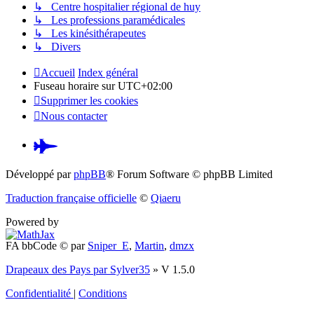
↳ Centre hospitalier régional de huy
↳ Les professions paramédicales
↳ Les kinésithérapeutes
↳ Divers
Accueil
Index général
Fuseau horaire sur
UTC+02:00
Supprimer les cookies
Nous contacter
Pardus.at
(S’ouvre
Développé par
phpBB
® Forum Software © phpBB Limited
dans
Traduction française officielle
©
Qiaeru
un
Powered by
nouvel
FA bbCode ©
par
Sniper_E
,
Martin
,
dmzx
onglet)
Drapeaux des Pays par Sylver35
» V 1.5.0
Confidentialité
|
Conditions