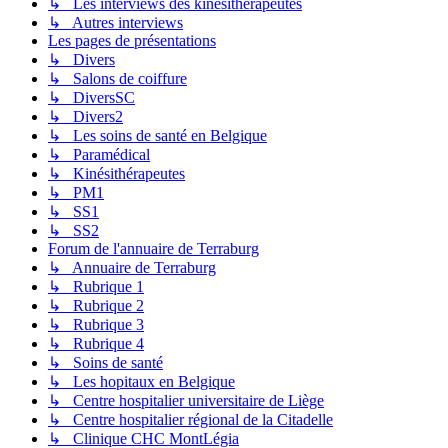
↳ Les interviews des kinésithérapeutes
↳ Autres interviews
Les pages de présentations
↳ Divers
↳ Salons de coiffure
↳ DiversSC
↳ Divers2
↳ Les soins de santé en Belgique
↳ Paramédical
↳ Kinésithérapeutes
↳ PM1
↳ SS1
↳ SS2
Forum de l'annuaire de Terraburg
↳ Annuaire de Terraburg
↳ Rubrique 1
↳ Rubrique 2
↳ Rubrique 3
↳ Rubrique 4
↳ Soins de santé
↳ Les hopitaux en Belgique
↳ Centre hospitalier universitaire de Liège
↳ Centre hospitalier régional de la Citadelle
↳ Clinique CHC MontLégia