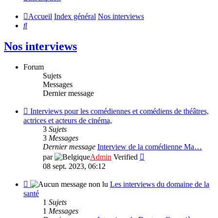
Accueil
Index général
Nos interviews
Rechercher
Nos interviews
Forum
Sujets
Messages
Dernier message
Flux
Interviews pour les comédiennes et comédiens de théâtres,
-
actrices et acteurs de cinéma,
Interviews
3
Sujets
pour
3
Messages
les
Dernier message
Interview de la comédienne Ma…
comédiennes
Consulter
par
Admin
Verified
et
le
08 sept. 2023, 06:12
comédiens
dernier
de
message
Flux
Les interviews du domaine de la
théâtres,
-
santé
actrices
Les
1
Sujets
et
interviews
1
Messages
acteurs
du