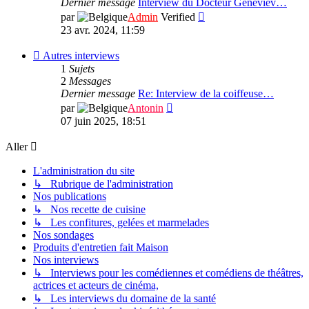
Dernier message
Interview du Docteur Genevièv…
de
domaine
Consulter
par
Admin
Verified
cinéma,
de
le
23 avr. 2024, 11:59
la
dernier
santé
message
Flux
Autres interviews
-
1
Sujets
Autres
2
Messages
interviews
Dernier message
Re: Interview de la coiffeuse…
Consulter
par
Antonin
le
07 juin 2025, 18:51
dernier
message
Aller
L'administration du site
↳ Rubrique de l'administration
Nos publications
↳ Nos recette de cuisine
↳ Les confitures, gelées et marmelades
Nos sondages
Produits d'entretien fait Maison
Nos interviews
↳ Interviews pour les comédiennes et comédiens de théâtres,
actrices et acteurs de cinéma,
↳ Les interviews du domaine de la santé