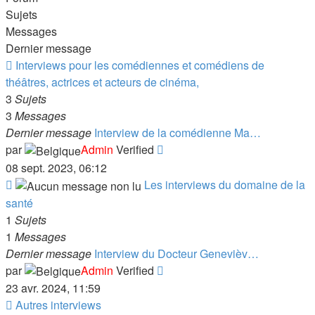
Sujets
Messages
Dernier message
Flux
Interviews pour les comédiennes et comédiens de
-
théâtres, actrices et acteurs de cinéma,
Interviews
3
Sujets
pour
3
Messages
les
Dernier message
Interview de la comédienne Ma…
comédiennes
Consulter
par
Admin
Verified
et
le
08 sept. 2023, 06:12
comédiens
dernier
Flux
Les interviews du domaine de la
de
message
-
santé
théâtres,
Les
1
Sujets
actrices
interviews
1
Messages
et
du
Dernier message
Interview du Docteur Genevièv…
acteurs
domaine
Consulter
par
Admin
Verified
de
de
le
23 avr. 2024, 11:59
cinéma,
la
dernier
Flux
Autres interviews