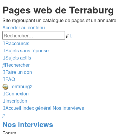
Pages web de Terraburg
Site regroupant un catalogue de pages et un annuaire
Accéder au contenu
Recherche
Rechercher
avancée
Raccourcis
Sujets sans réponse
Sujets actifs
Rechercher
Faire un don
FAQ
Terraburg2
Connexion
Inscription
Accueil
Index général
Nos interviews
Rechercher
Nos interviews
Forum