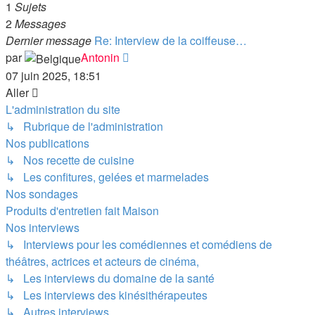
santé
message
-
1
Sujets
Autres
2
Messages
interviews
Dernier message
Re: Interview de la coiffeuse…
Consulter
par
Antonin
le
07 juin 2025, 18:51
dernier
Aller
message
L'administration du site
↳ Rubrique de l'administration
Nos publications
↳ Nos recette de cuisine
↳ Les confitures, gelées et marmelades
Nos sondages
Produits d'entretien fait Maison
Nos interviews
↳ Interviews pour les comédiennes et comédiens de
théâtres, actrices et acteurs de cinéma,
↳ Les interviews du domaine de la santé
↳ Les interviews des kinésithérapeutes
↳ Autres interviews