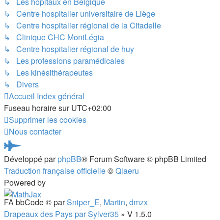
↳ Les hopitaux en Belgique
↳ Centre hospitalier universitaire de Liège
↳ Centre hospitalier régional de la Citadelle
↳ Clinique CHC MontLégia
↳ Centre hospitalier régional de huy
↳ Les professions paramédicales
↳ Les kinésithérapeutes
↳ Divers
Accueil
Index général
Fuseau horaire sur
UTC+02:00
Supprimer les cookies
Nous contacter
Pardus.at
Développé par
phpBB
® Forum Software © phpBB Limited
(S’ouvre
Traduction française officielle
©
Qiaeru
dans
Powered by
un
FA bbCode ©
par
Sniper_E
,
Martin
,
dmzx
nouvel
Drapeaux des Pays par Sylver35
» V 1.5.0