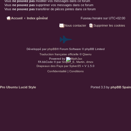
Vous
ne pouvez pas
modifier vos messages dans ce forum
Vous
ne pouvez pas
supprimer vos messages dans ce forum
Vous
ne pouvez pas
transférer de pièces jointes dans ce forum
Accueil
Index général
Fuseau horaire sur
UTC+02:00
Nous contacter
Supprimer les cookies
P
Développé par
phpBB
® Forum Software © phpBB Limited
a
Traduction française officielle
©
Qiaeru
Powered by
r
FA bbCode ©
par
Sniper_E
,
Martin
,
dmzx
Drapeaux des Pays par Sylver35
» V 1.5.0
Confidentialité
|
Conditions
d
u
Pro Ubuntu Lucid Style
Ported 3.3 by
phpBB Spain
s
.
a