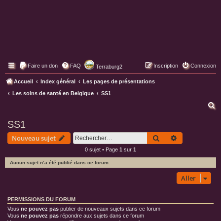
Faire un don
FAQ
Inscription
Connexion
Terraburg2
Pages web de Terraburg
Accueil
Index général
Les pages de présentations
Les soins de santé en Belgique
SS1
R
e
SS1
c
Rechercher
Recherche av
Nouveau sujet
h
0 sujet • Page
1
sur
1
e
Aucun sujet n’a été publié dans ce forum.
r
c
Aller
h
PERMISSIONS DU FORUM
e
Vous
ne pouvez pas
publier de nouveaux sujets dans ce forum
r
Vous
ne pouvez pas
répondre aux sujets dans ce forum