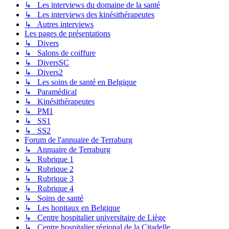
↳ Les interviews du domaine de la santé
↳ Les interviews des kinésithérapeutes
↳ Autres interviews
Les pages de présentations
↳ Divers
↳ Salons de coiffure
↳ DiversSC
↳ Divers2
↳ Les soins de santé en Belgique
↳ Paramédical
↳ Kinésithérapeutes
↳ PM1
↳ SS1
↳ SS2
Forum de l'annuaire de Terraburg
↳ Annuaire de Terraburg
↳ Rubrique 1
↳ Rubrique 2
↳ Rubrique 3
↳ Rubrique 4
↳ Soins de santé
↳ Les hopitaux en Belgique
↳ Centre hospitalier universitaire de Liège
↳ Centre hospitalier régional de la Citadelle