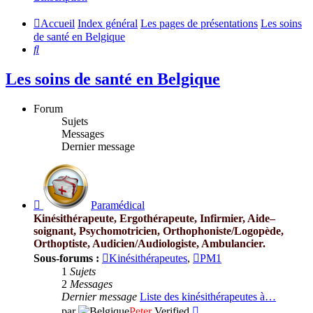
Accueil
Index général
Les pages de présentations
Les soins
de santé en Belgique
Rechercher
Les soins de santé en Belgique
Forum
Sujets
Messages
Dernier message
Flux
-
Paramédical
Paramédical
Kinésithérapeute, Ergothérapeute, Infirmier, Aide–
soignant, Psychomotricien, Orthophoniste/Logopède,
Orthoptiste, Audicien/Audiologiste, Ambulancier.
Sous-forums :
Kinésithérapeutes
,
PM1
1
Sujets
2
Messages
Dernier message
Liste des kinésithérapeutes à…
Consulter
par
Peter
Verified