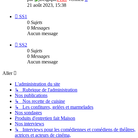
le
21 août 2023, 15:38
dernier
message
Flux
SS1
-
0
Sujets
SS1
0
Messages
Aucun message
Flux
SS2
-
0
Sujets
SS2
0
Messages
Aucun message
Aller
L'administration du site
↳ Rubrique de l'administration
Nos publications
↳ Nos recette de cuisine
↳ Les confitures, gelées et marmelades
Nos sondages
Produits d'entretien fait Maison
Nos interviews
↳ Interviews pour les comédiennes et comédiens de théâtres,
actrices et acteurs de cinéma,