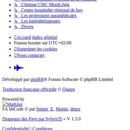
↳ Clinique CHC MontLégia
↳ Centre hospitalier régional de huy
↳ Les professions paramédicales
↳ Les kinésithérapeutes
↳ Divers
Accueil
Index général
Fuseau horaire sur
UTC+02:00
Supprimer les cookies
Nous contacter
Pardus.at
(S’ouvre
Développé par
phpBB
® Forum Software © phpBB Limited
dans
Traduction française officielle
©
Qiaeru
un
Powered by
nouvel
FA bbCode ©
par
Sniper_E
,
Martin
,
dmzx
onglet)
Drapeaux des Pays par Sylver35
» V 1.5.0
Confidentialité
|
Conditions