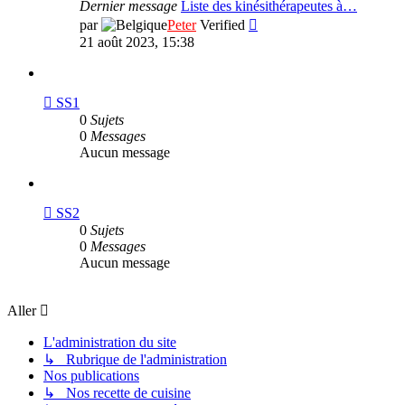
Dernier message
Liste des kinésithérapeutes à…
Consulter
par
Peter
Verified
le
21 août 2023, 15:38
dernier
message
Flux
SS1
-
0
Sujets
SS1
0
Messages
Aucun message
Flux
SS2
-
0
Sujets
SS2
0
Messages
Aucun message
Aller
L'administration du site
↳ Rubrique de l'administration
Nos publications
↳ Nos recette de cuisine