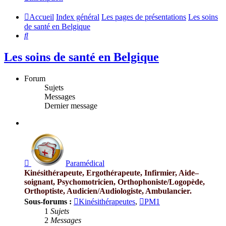
Accueil
Index général
Les pages de présentations
Les soins
de santé en Belgique
Rechercher
Les soins de santé en Belgique
Forum
Sujets
Messages
Dernier message
Flux
-
Paramédical
Paramédical
Kinésithérapeute, Ergothérapeute, Infirmier, Aide–
soignant, Psychomotricien, Orthophoniste/Logopède,
Orthoptiste, Audicien/Audiologiste, Ambulancier.
Sous-forums :
Kinésithérapeutes
,
PM1
1
Sujets
2
Messages