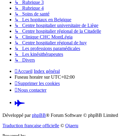
↳ Rubrique 3
↳ Rubrique 4
↳ Soins de santé
↳ Les hopitaux en Belgique
↳ Centre hospitalier universitaire de Liège
↳ Centre hospitalier régional de la Citadelle
↳ Clinique CHC MontLégia
↳ Centre hospitalier régional de huy
↳ Les professions paramédicales
↳ Les kinésithérapeutes
↳ Divers
Accueil
Index général
Fuseau horaire sur
UTC+02:00
Supprimer les cookies
Nous contacter
Pardus.at
(S’ouvre
Développé par
phpBB
® Forum Software © phpBB Limited
dans
Traduction française officielle
©
Qiaeru
un
Powered by