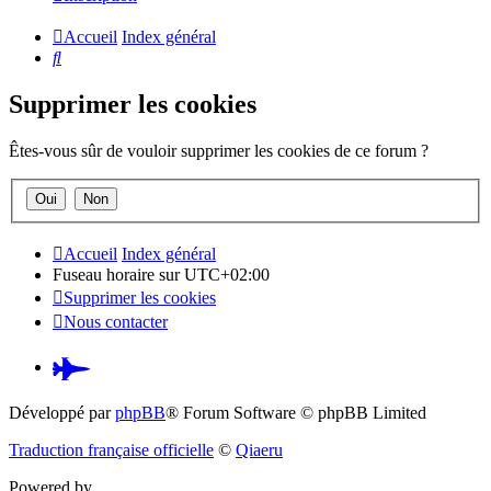
Accueil
Index général
Rechercher
Supprimer les cookies
Êtes-vous sûr de vouloir supprimer les cookies de ce forum ?
Accueil
Index général
Fuseau horaire sur
UTC+02:00
Supprimer les cookies
Nous contacter
Pardus.at
(S’ouvre
Développé par
phpBB
® Forum Software © phpBB Limited
dans
Traduction française officielle
©
Qiaeru
un
Powered by