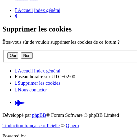
Accueil
Index général
Rechercher
Supprimer les cookies
Êtes-vous sûr de vouloir supprimer les cookies de ce forum ?
Accueil
Index général
Fuseau horaire sur
UTC+02:00
Supprimer les cookies
Nous contacter
Pardus.at
(S’ouvre
Développé par
phpBB
® Forum Software © phpBB Limited
dans
Traduction française officielle
©
Qiaeru
un
Powered by