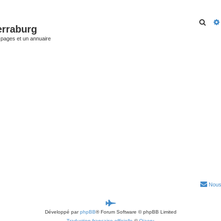
Rech
erraburg
 pages et un annuaire
Nous
P
Développé par
phpBB
® Forum Software © phpBB Limited
a
Traduction française officielle
©
Qiaeru