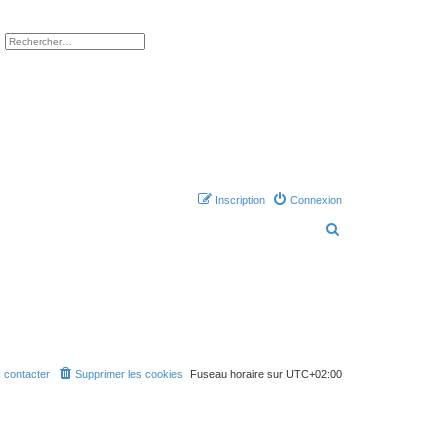
ercher
Recherche avancée
Inscription
Connexion
R
e
c
h
e
r
c
 contacter
Supprimer les cookies
Fuseau horaire sur
UTC+02:00
h
e
r