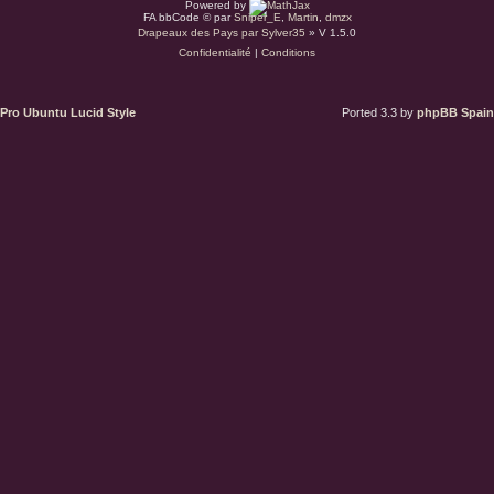
Powered by
r
FA bbCode ©
par
Sniper_E
,
Martin
,
dmzx
Drapeaux des Pays par Sylver35
» V 1.5.0
Confidentialité
|
Conditions
d
u
Pro Ubuntu Lucid Style
Ported 3.3 by
phpBB Spain
s
.
a
t
(
S
’
o