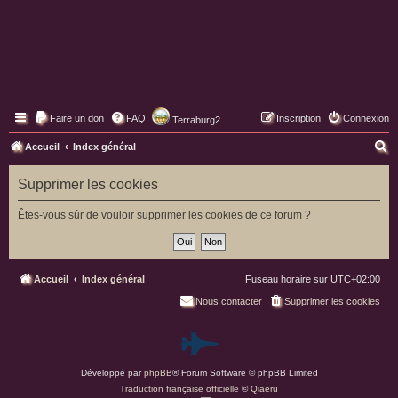
Faire un don
FAQ
Inscription
Connexion
Terraburg2
Pages web de Terraburg
R
Accueil
Index général
e
Supprimer les cookies
c
h
Êtes-vous sûr de vouloir supprimer les cookies de ce forum ?
e
r
c
Accueil
Index général
Fuseau horaire sur
UTC+02:00
h
Nous contacter
Supprimer les cookies
e
P
r
Développé par
phpBB
® Forum Software © phpBB Limited
a
Traduction française officielle
©
Qiaeru