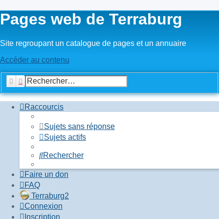
Pages web de Terraburg
Site regroupant un catalogue de pages et un annuaire
Accéder au contenu
Rechercher
Recherche avancée
Raccourcis
Sujets sans réponse
Sujets actifs
Rechercher
Faire un don
FAQ
Terraburg2
Connexion
Inscription