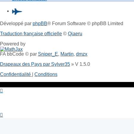
Pardus.at
(S’ouvre
Développé par
phpBB
® Forum Software © phpBB Limited
dans
Traduction française officielle
©
Qiaeru
un
Powered by
nouvel
FA bbCode ©
par
Sniper_E
,
Martin
,
dmzx
onglet)
Drapeaux des Pays par Sylver35
» V 1.5.0
Confidentialité
|
Conditions