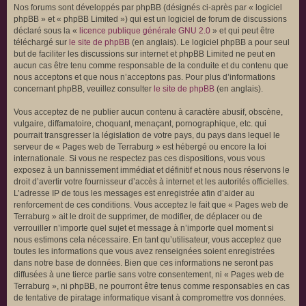
Nos forums sont développés par phpBB (désignés ci-après par « logiciel
phpBB » et « phpBB Limited ») qui est un logiciel de forum de discussions
déclaré sous la «
licence publique générale GNU 2.0
» et qui peut être
téléchargé sur
le site de phpBB
(en anglais). Le logiciel phpBB a pour seul
but de faciliter les discussions sur internet et phpBB Limited ne peut en
aucun cas être tenu comme responsable de la conduite et du contenu que
nous acceptons et que nous n’acceptons pas. Pour plus d’informations
concernant phpBB, veuillez consulter
le site de phpBB
(en anglais).
Vous acceptez de ne publier aucun contenu à caractère abusif, obscène,
vulgaire, diffamatoire, choquant, menaçant, pornographique, etc. qui
pourrait transgresser la législation de votre pays, du pays dans lequel le
serveur de « Pages web de Terraburg » est hébergé ou encore la loi
internationale. Si vous ne respectez pas ces dispositions, vous vous
exposez à un bannissement immédiat et définitif et nous nous réservons le
droit d’avertir votre fournisseur d’accès à internet et les autorités officielles.
L’adresse IP de tous les messages est enregistrée afin d’aider au
renforcement de ces conditions. Vous acceptez le fait que « Pages web de
Terraburg » ait le droit de supprimer, de modifier, de déplacer ou de
verrouiller n’importe quel sujet et message à n’importe quel moment si
nous estimons cela nécessaire. En tant qu’utilisateur, vous acceptez que
toutes les informations que vous avez renseignées soient enregistrées
dans notre base de données. Bien que ces informations ne seront pas
diffusées à une tierce partie sans votre consentement, ni « Pages web de
Terraburg », ni phpBB, ne pourront être tenus comme responsables en cas
de tentative de piratage informatique visant à compromettre vos données.