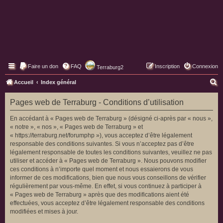
Faire un don
FAQ
Inscription
Connexion
Terraburg2
Pages web de Terraburg
R
Accueil
Index général
e
Pages web de Terraburg - Conditions d’utilisation
c
h
En accédant à « Pages web de Terraburg » (désigné ci-après par « nous »,
« notre », « nos », « Pages web de Terraburg » et
e
« https://terraburg.net/forumphp »), vous acceptez d’être légalement
r
responsable des conditions suivantes. Si vous n’acceptez pas d’être
légalement responsable de toutes les conditions suivantes, veuillez ne pas
c
utiliser et accéder à « Pages web de Terraburg ». Nous pouvons modifier
h
ces conditions à n’importe quel moment et nous essaierons de vous
informer de ces modifications, bien que nous vous conseillons de vérifier
e
régulièrement par vous-même. En effet, si vous continuez à participer à
r
« Pages web de Terraburg » après que des modifications aient été
effectuées, vous acceptez d’être légalement responsable des conditions
modifiées et mises à jour.