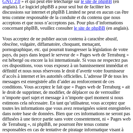
GNU 2.0
» et qui peut être téléchargé sur
le site de phpBB
(en
anglais). Le logiciel phpBB a pour seul but de faciliter les
discussions sur internet et phpBB Limited ne peut en aucun cas être
tenu comme responsable de la conduite et du contenu que nous
acceptons et que nous n’acceptons pas. Pour plus d’informations
concernant phpBB, veuillez consulter
le site de phpBB
(en anglais).
Vous acceptez de ne publier aucun contenu à caractère abusif,
obscène, vulgaire, diffamatoire, choquant, menaçant,
pornographique, etc. qui pourrait transgresser la législation de votre
pays, du pays dans lequel le serveur de « Pages web de Terraburg »
est hébergé ou encore la loi internationale. Si vous ne respectez pas
ces dispositions, vous vous exposez à un bannissement immédiat et
définitif et nous nous réservons le droit d’avertir votre fournisseur
d’accès à internet et les autorités officielles. L’adresse IP de tous les
messages est enregistrée afin d’aider au renforcement de ces
conditions. Vous acceptez le fait que « Pages web de Terraburg » ait
le droit de supprimer, de modifier, de déplacer ou de verrouiller
n’importe quel sujet et message à n’importe quel moment si nous
estimons cela nécessaire. En tant qu’utilisateur, vous acceptez que
toutes les informations que vous avez renseignées soient enregistrées
dans notre base de données. Bien que ces informations ne seront pas
diffusées à une tierce partie sans votre consentement, ni « Pages web
de Terraburg », ni phpBB, ne pourront être tenus comme
responsables en cas de tentative de piratage informatique visant à