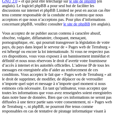
GNU 2.0
» et qui peut être téléchargé sur
le site de phpBB
(en
anglais). Le logiciel phpBB a pour seul but de faciliter les
discussions sur internet et phpBB Limited ne peut en aucun cas être
tenu comme responsable de la conduite et du contenu que nous
acceptons et que nous n’acceptons pas. Pour plus d’informations
concernant phpBB, veuillez consulter
le site de phpBB
(en anglais).
Vous acceptez de ne publier aucun contenu à caractère abusif,
obscène, vulgaire, diffamatoire, choquant, menaçant,
pornographique, etc. qui pourrait transgresser la législation de votre
pays, du pays dans lequel le serveur de « Pages web de Terraburg »
est hébergé ou encore la loi internationale. Si vous ne respectez pas
ces dispositions, vous vous exposez à un bannissement immédiat et
définitif et nous nous réservons le droit d’avertir votre fournisseur
d’accès à internet et les autorités officielles. L’adresse IP de tous les
messages est enregistrée afin d’aider au renforcement de ces
conditions. Vous acceptez le fait que « Pages web de Terraburg » ait
le droit de supprimer, de modifier, de déplacer ou de verrouiller
n’importe quel sujet et message à n’importe quel moment si nous
estimons cela nécessaire. En tant qu’utilisateur, vous acceptez que
toutes les informations que vous avez renseignées soient enregistrées
dans notre base de données. Bien que ces informations ne seront pas
diffusées à une tierce partie sans votre consentement, ni « Pages web
de Terraburg », ni phpBB, ne pourront être tenus comme
responsables en cas de tentative de piratage informatique visant à