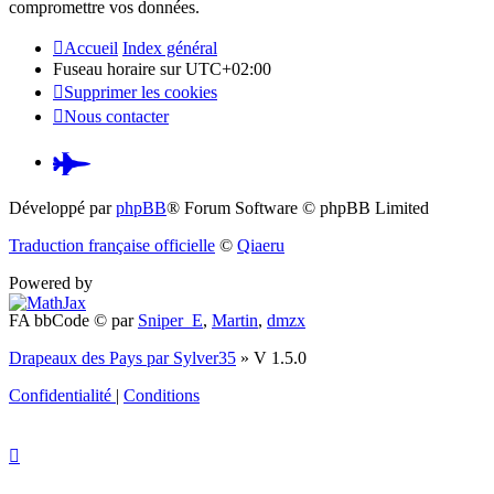
compromettre vos données.
Accueil
Index général
Fuseau horaire sur
UTC+02:00
Supprimer les cookies
Nous contacter
Pardus.at
(S’ouvre
Développé par
phpBB
® Forum Software © phpBB Limited
dans
Traduction française officielle
©
Qiaeru
un
Powered by
nouvel
FA bbCode ©
par
Sniper_E
,
Martin
,
dmzx
onglet)
Drapeaux des Pays par Sylver35
» V 1.5.0
Confidentialité
|
Conditions