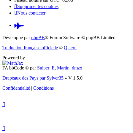
Fuseau horaire sur
UTC+02:00
Supprimer les cookies
Nous contacter
Pardus.at
(S’ouvre
Développé par
phpBB
® Forum Software © phpBB Limited
dans
Traduction française officielle
©
Qiaeru
un
Powered by
nouvel
FA bbCode ©
par
Sniper_E
,
Martin
,
dmzx
onglet)
Drapeaux des Pays par Sylver35
» V 1.5.0
Confidentialité
|
Conditions