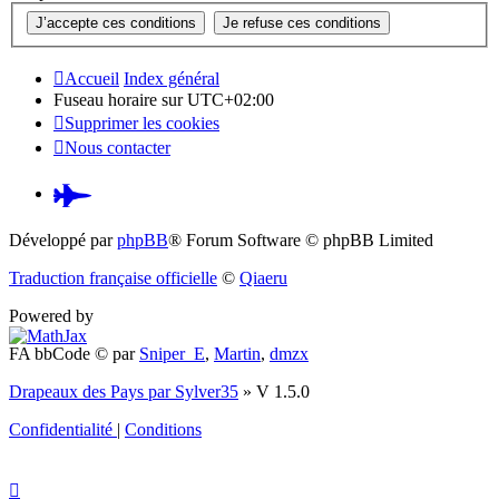
Accueil
Index général
Fuseau horaire sur
UTC+02:00
Supprimer les cookies
Nous contacter
Pardus.at
(S’ouvre
Développé par
phpBB
® Forum Software © phpBB Limited
dans
Traduction française officielle
©
Qiaeru
un
Powered by
nouvel
FA bbCode ©
par
Sniper_E
,
Martin
,
dmzx
onglet)
Drapeaux des Pays par Sylver35
» V 1.5.0
Confidentialité
|
Conditions