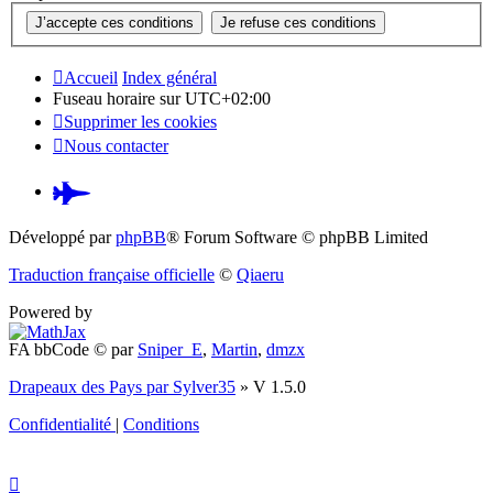
Accueil
Index général
Fuseau horaire sur
UTC+02:00
Supprimer les cookies
Nous contacter
Pardus.at
(S’ouvre
Développé par
phpBB
® Forum Software © phpBB Limited
dans
Traduction française officielle
©
Qiaeru
un
Powered by
nouvel
FA bbCode ©
par
Sniper_E
,
Martin
,
dmzx
onglet)
Drapeaux des Pays par Sylver35
» V 1.5.0
Confidentialité
|
Conditions