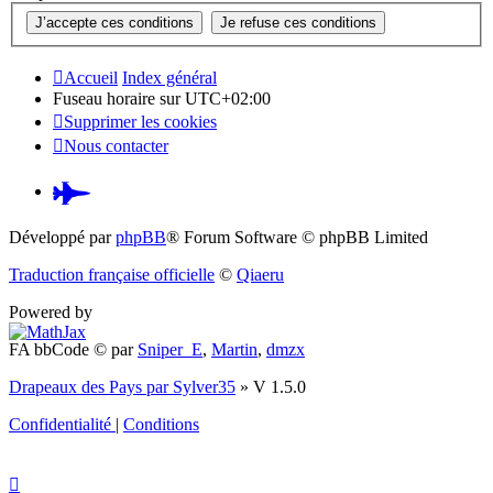
Accueil
Index général
Fuseau horaire sur
UTC+02:00
Supprimer les cookies
Nous contacter
Pardus.at
(S’ouvre
Développé par
phpBB
® Forum Software © phpBB Limited
dans
Traduction française officielle
©
Qiaeru
un
Powered by
nouvel
FA bbCode ©
par
Sniper_E
,
Martin
,
dmzx
onglet)
Drapeaux des Pays par Sylver35
» V 1.5.0
Confidentialité
|
Conditions