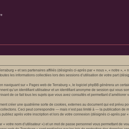
re
rraburg » et ses partenaires affiliés (désignés ci-après par « nous », « notre », « 
outes les informations collectées lors des sessions d’utilisation de votre part (dési
en naviguant sur « Pages web de Terraburg », le logiciel phpBB génèrera un certai
nnent qu’un identifiant utilisateur et un identifiant anonyme de session qui vous 
vant de ce fait tous les sujets que vous avez consultés et permettant d’améliorer vot
ent créer une quatrième sorte de cookies, externes au document qui est prévu po
ollectons. Ceci peut correspondre — mais n’est pas limité à — la publication de m
publiez après votre inscription et lors de votre connexion (désignés ci-après par 
r « votre nom d’utilisateur ») et un mot de passe personnel vous permettant de vou