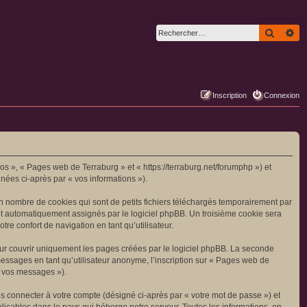
Recher
Re
Inscription
Connexion
nos », « Pages web de Terraburg » et « https://terraburg.net/forumphp ») et
gnées ci-après par « vos informations »).
n nombre de cookies qui sont de petits fichiers téléchargés temporairement par
sont automatiquement assignés par le logiciel phpBB. Un troisième cookie sera
re confort de navigation en tant qu’utilisateur.
ur couvrir uniquement les pages créées par le logiciel phpBB. La seconde
essages en tant qu’utilisateur anonyme, l’inscription sur « Pages web de
« vos messages »).
s connecter à votre compte (désigné ci-après par « votre mot de passe ») et