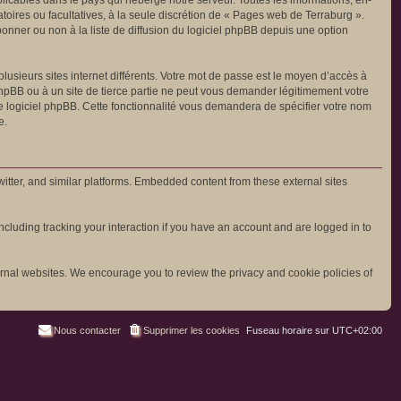
icables dans le pays qui héberge notre serveur. Toutes les informations, en-
atoires ou facultatives, à la seule discrétion de « Pages web de Terraburg ».
nner ou non à la liste de diffusion du logiciel phpBB depuis une option
lusieurs sites internet différents. Votre mot de passe est le moyen d’accès à
pBB ou à un site de tierce partie ne peut vous demander légitimement votre
le logiciel phpBB. Cette fonctionnalité vous demandera de spécifier votre nom
e.
tter, and similar platforms. Embedded content from these external sites
cluding tracking your interaction if you have an account and are logged in to
ternal websites. We encourage you to review the privacy and cookie policies of
Nous contacter
Supprimer les cookies
Fuseau horaire sur
UTC+02:00