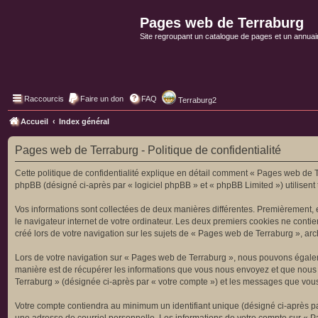
Pages web de Terraburg
Site regroupant un catalogue de pages et un annuai
Raccourcis
Faire un don
FAQ
Terraburg2
Accueil
Index général
Pages web de Terraburg - Politique de confidentialité
Cette politique de confidentialité explique en détail comment « Pages web de Te
phpBB (désigné ci-après par « logiciel phpBB » et « phpBB Limited ») utilisent t
Vos informations sont collectées de deux manières différentes. Premièrement, 
le navigateur internet de votre ordinateur. Les deux premiers cookies ne contie
créé lors de votre navigation sur les sujets de « Pages web de Terraburg », archi
Lors de votre navigation sur « Pages web de Terraburg », nous pouvons égalem
manière est de récupérer les informations que vous nous envoyez et que nous c
Terraburg » (désignée ci-après par « votre compte ») et les messages que vous 
Votre compte contiendra au minimum un identifiant unique (désigné ci-après pa