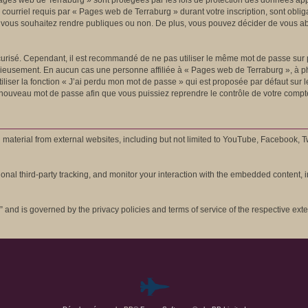
ages web de Terraburg » sont protégées par les lois de protection des données appl
 courriel requis par « Pages web de Terraburg » durant votre inscription, sont oblig
 vous souhaitez rendre publiques ou non. De plus, vous pouvez décider de vous abo
sécurisé. Cependant, il est recommandé de ne pas utiliser le même mot de passe sur p
cieusement. En aucun cas une personne affiliée à « Pages web de Terraburg », à ph
liser la fonction « J’ai perdu mon mot de passe » qui est proposée par défaut sur 
un nouveau mot de passe afin que vous puissiez reprendre le contrôle de votre compt
terial from external websites, including but not limited to YouTube, Facebook, Twi
al third-party tracking, and monitor your interaction with the embedded content, in
” and is governed by the privacy policies and terms of service of the respective ex
P