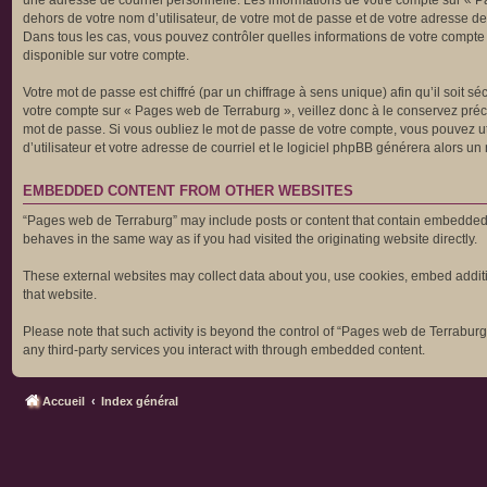
une adresse de courriel personnelle. Les informations de votre compte sur « P
dehors de votre nom d’utilisateur, de votre mot de passe et de votre adresse de
Dans tous les cas, vous pouvez contrôler quelles informations de votre compte
disponible sur votre compte.
Votre mot de passe est chiffré (par un chiffrage à sens unique) afin qu’il soit 
votre compte sur « Pages web de Terraburg », veillez donc à le conservez pré
mot de passe. Si vous oubliez le mot de passe de votre compte, vous pouvez uti
d’utilisateur et votre adresse de courriel et le logiciel phpBB générera alors 
EMBEDDED CONTENT FROM OTHER WEBSITES
“Pages web de Terraburg” may include posts or content that contain embedded ma
behaves in the same way as if you had visited the originating website directly.
These external websites may collect data about you, use cookies, embed addition
that website.
Please note that such activity is beyond the control of “Pages web de Terraburg
any third-party services you interact with through embedded content.
Accueil
Index général