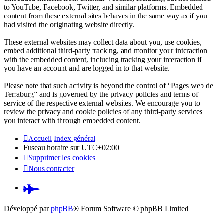
to YouTube, Facebook, Twitter, and similar platforms. Embedded
content from these external sites behaves in the same way as if you
had visited the originating website directly.
These external websites may collect data about you, use cookies,
embed additional third-party tracking, and monitor your interaction
with the embedded content, including tracking your interaction if
you have an account and are logged in to that website.
Please note that such activity is beyond the control of “Pages web de
Terraburg” and is governed by the privacy policies and terms of
service of the respective external websites. We encourage you to
review the privacy and cookie policies of any third-party services
you interact with through embedded content.
Accueil
Index général
Fuseau horaire sur
UTC+02:00
Supprimer les cookies
Nous contacter
Pardus.at
(S’ouvre
Développé par
phpBB
® Forum Software © phpBB Limited