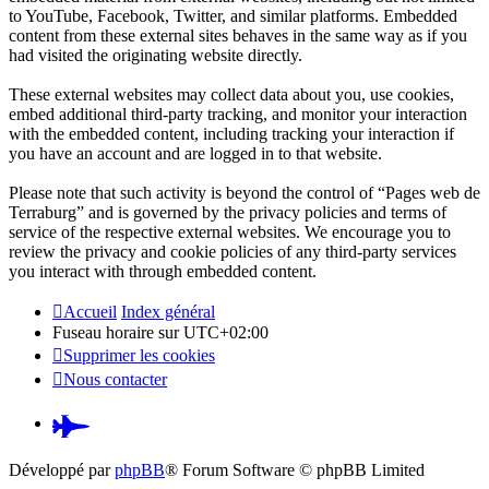
to YouTube, Facebook, Twitter, and similar platforms. Embedded
content from these external sites behaves in the same way as if you
had visited the originating website directly.
These external websites may collect data about you, use cookies,
embed additional third-party tracking, and monitor your interaction
with the embedded content, including tracking your interaction if
you have an account and are logged in to that website.
Please note that such activity is beyond the control of “Pages web de
Terraburg” and is governed by the privacy policies and terms of
service of the respective external websites. We encourage you to
review the privacy and cookie policies of any third-party services
you interact with through embedded content.
Accueil
Index général
Fuseau horaire sur
UTC+02:00
Supprimer les cookies
Nous contacter
Pardus.at
(S’ouvre
Développé par
phpBB
® Forum Software © phpBB Limited