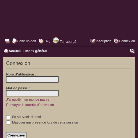
Faire un don
FAQ
Inscription
Connexion
Terraburg2
Pages web de Terraburg
R
Accueil
Index général
e
Connexion
c
h
Nom d’utilisateur :
e
r
Mot de passe :
c
J’ai oublié mon mot de passe
h
Renvoyer le courriel d’activation
e
Se souvenir de moi
r
Masquer ma présence lors de cette session