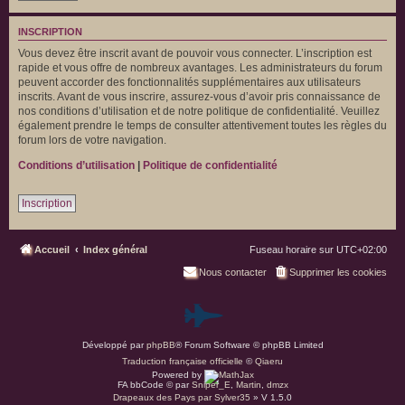
INSCRIPTION
Vous devez être inscrit avant de pouvoir vous connecter. L’inscription est
rapide et vous offre de nombreux avantages. Les administrateurs du forum
peuvent accorder des fonctionnalités supplémentaires aux utilisateurs
inscrits. Avant de vous inscrire, assurez-vous d’avoir pris connaissance de
nos conditions d’utilisation et de notre politique de confidentialité. Veuillez
également prendre le temps de consulter attentivement toutes les règles du
forum lors de votre navigation.
Conditions d’utilisation
|
Politique de confidentialité
Inscription
Accueil
Index général
Fuseau horaire sur
UTC+02:00
Nous contacter
Supprimer les cookies
P
Développé par
phpBB
® Forum Software © phpBB Limited
a
Traduction française officielle
©
Qiaeru
Powered by
r
FA bbCode ©
par
Sniper_E
,
Martin
,
dmzx
Drapeaux des Pays par Sylver35
» V 1.5.0