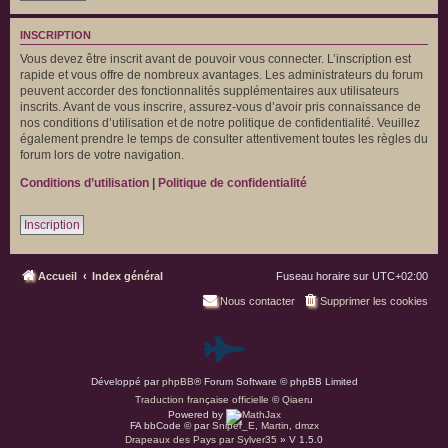
INSCRIPTION
Vous devez être inscrit avant de pouvoir vous connecter. L’inscription est
rapide et vous offre de nombreux avantages. Les administrateurs du forum
peuvent accorder des fonctionnalités supplémentaires aux utilisateurs
inscrits. Avant de vous inscrire, assurez-vous d’avoir pris connaissance de
nos conditions d’utilisation et de notre politique de confidentialité. Veuillez
également prendre le temps de consulter attentivement toutes les règles du
forum lors de votre navigation.
Conditions d’utilisation
|
Politique de confidentialité
Inscription
Accueil
Index général
Fuseau horaire sur
UTC+02:00
Nous contacter
Supprimer les cookies
P
Développé par
phpBB
® Forum Software © phpBB Limited
a
Traduction française officielle
©
Qiaeru
Powered by
r
FA bbCode ©
par
Sniper_E
,
Martin
,
dmzx
Drapeaux des Pays par Sylver35
» V 1.5.0