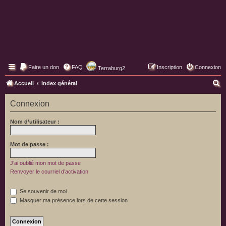
Faire un don
FAQ
Inscription
Connexion
Terraburg2
Pages web de Terraburg
R
Accueil
Index général
e
Connexion
c
h
Nom d’utilisateur :
e
r
Mot de passe :
c
J’ai oublié mon mot de passe
h
Renvoyer le courriel d’activation
e
Se souvenir de moi
r
Masquer ma présence lors de cette session