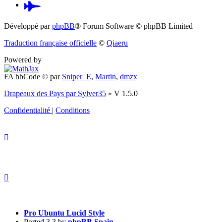
Pardus.at
(S’ouvre
Développé par
phpBB
® Forum Software © phpBB Limited
dans
Traduction française officielle
©
Qiaeru
un
Powered by
nouvel
FA bbCode ©
par
Sniper_E
,
Martin
,
dmzx
onglet)
Drapeaux des Pays par Sylver35
» V 1.5.0
Confidentialité
|
Conditions
Pro Ubuntu Lucid Style
Ported 3.3 by
phpBB Spain