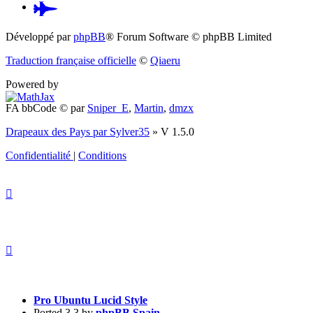
Pardus.at
(S’ouvre
Développé par
phpBB
® Forum Software © phpBB Limited
dans
Traduction française officielle
©
Qiaeru
un
Powered by
nouvel
FA bbCode ©
par
Sniper_E
,
Martin
,
dmzx
onglet)
Drapeaux des Pays par Sylver35
» V 1.5.0
Confidentialité
|
Conditions
Pro Ubuntu Lucid Style
Ported 3.3 by
phpBB Spain