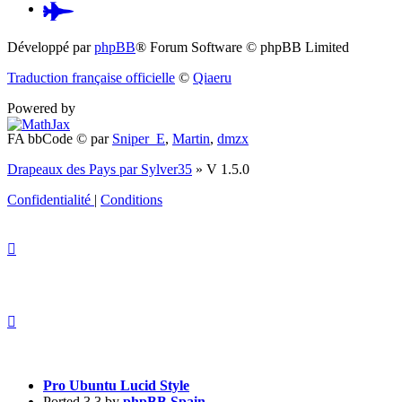
Pardus.at
(S’ouvre
Développé par
phpBB
® Forum Software © phpBB Limited
dans
Traduction française officielle
©
Qiaeru
un
Powered by
nouvel
FA bbCode ©
par
Sniper_E
,
Martin
,
dmzx
onglet)
Drapeaux des Pays par Sylver35
» V 1.5.0
Confidentialité
|
Conditions
Pro Ubuntu Lucid Style
Ported 3.3 by
phpBB Spain