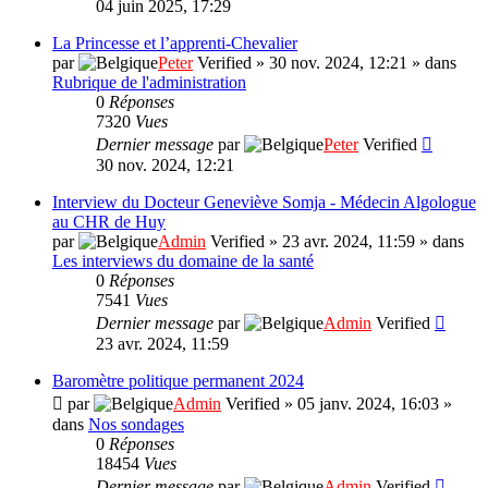
04 juin 2025, 17:29
La Princesse et l’apprenti-Chevalier
par
Peter
Verified
»
30 nov. 2024, 12:21
» dans
Rubrique de l'administration
0
Réponses
7320
Vues
Dernier message
par
Peter
Verified
30 nov. 2024, 12:21
Interview du Docteur Geneviève Somja - Médecin Algologue
au CHR de Huy
par
Admin
Verified
»
23 avr. 2024, 11:59
» dans
Les interviews du domaine de la santé
0
Réponses
7541
Vues
Dernier message
par
Admin
Verified
23 avr. 2024, 11:59
Baromètre politique permanent 2024
par
Admin
Verified
»
05 janv. 2024, 16:03
»
dans
Nos sondages
0
Réponses
18454
Vues
Dernier message
par
Admin
Verified