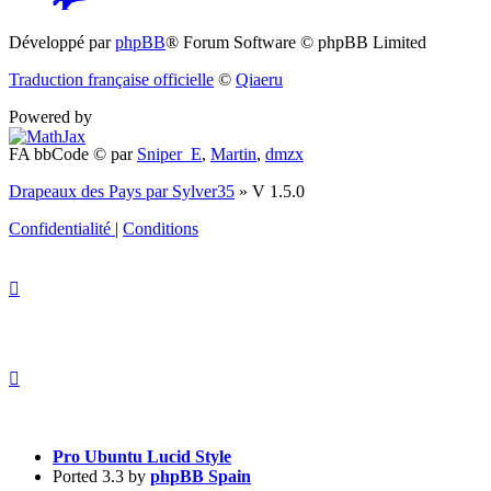
(S’ouvre
Développé par
phpBB
® Forum Software © phpBB Limited
dans
Traduction française officielle
©
Qiaeru
un
Powered by
nouvel
FA bbCode ©
par
Sniper_E
,
Martin
,
dmzx
onglet)
Drapeaux des Pays par Sylver35
» V 1.5.0
Confidentialité
|
Conditions
Pro Ubuntu Lucid Style
Ported 3.3 by
phpBB Spain