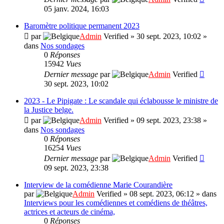
05 janv. 2024, 16:03
Baromètre politique permanent 2023
par
Admin
Verified
»
30 sept. 2023, 10:02
»
dans
Nos sondages
0
Réponses
15942
Vues
Dernier message
par
Admin
Verified
30 sept. 2023, 10:02
2023 - Le Pipigate : Le scandale qui éclabousse le ministre de
la Justice belge.
par
Admin
Verified
»
09 sept. 2023, 23:38
»
dans
Nos sondages
0
Réponses
16254
Vues
Dernier message
par
Admin
Verified
09 sept. 2023, 23:38
Interview de la comédienne Marie Courandière
par
Admin
Verified
»
08 sept. 2023, 06:12
» dans
Interviews pour les comédiennes et comédiens de théâtres,
actrices et acteurs de cinéma,
0
Réponses