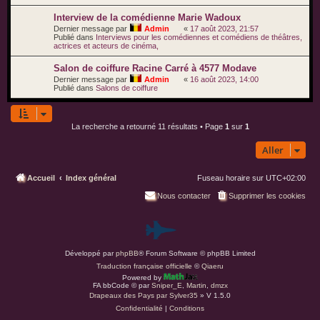
Interview de la comédienne Marie Wadoux
Dernier message par
Admin
«
17 août 2023, 21:57
Publié dans
Interviews pour les comédiennes et comédiens de théâtres,
actrices et acteurs de cinéma,
Salon de coiffure Racine Carré à 4577 Modave
Dernier message par
Admin
«
16 août 2023, 14:00
Publié dans
Salons de coiffure
La recherche a retourné 11 résultats • Page
1
sur
1
Aller
Accueil
Index général
Fuseau horaire sur
UTC+02:00
Nous contacter
Supprimer les cookies
P
Développé par
phpBB
® Forum Software © phpBB Limited
a
Traduction française officielle
©
Qiaeru
Powered by
r
FA bbCode ©
par
Sniper_E
,
Martin
,
dmzx
Drapeaux des Pays par Sylver35
» V 1.5.0
Confidentialité
|
Conditions
d