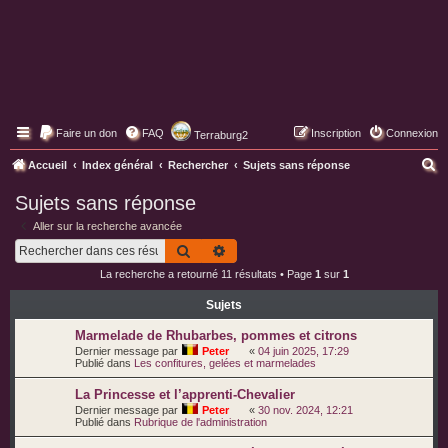
Faire un don
FAQ
Inscription
Connexion
Terraburg2
Pages web de Terraburg
R
Accueil
Index général
Rechercher
Sujets sans réponse
e
Sujets sans réponse
c
Aller sur la recherche avancée
h
Rechercher
Recherche avancée
e
La recherche a retourné 11 résultats • Page
1
sur
1
r
Sujets
c
h
Marmelade de Rhubarbes, pommes et citrons
Dernier message par
Peter
«
04 juin 2025, 17:29
e
Publié dans
Les confitures, gelées et marmelades
r
La Princesse et l’apprenti-Chevalier
Dernier message par
Peter
«
30 nov. 2024, 12:21
Publié dans
Rubrique de l'administration